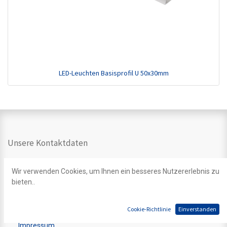
LED-Leuchten Basisprofil U 50x30mm
Unsere Kontaktdaten
Kontakt
Wir verwenden Cookies, um Ihnen ein besseres Nutzererlebnis zu
info@ledpoint.ch
bieten..
+41 44 200 39 39
Einsiedlerstrasse 535
8810 Horgen
Cookie-Richtlinie
Einverstanden
Impressum