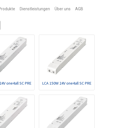
Produkte
Dienstleistungen
Über uns
AGB
24V one4all SC PRE
LCA 150W 24V one4all SC PRE