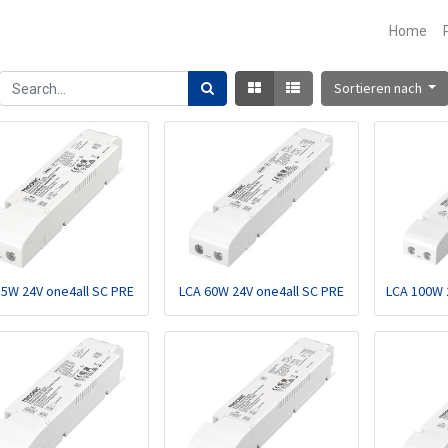
Home
Sortieren nach
35W 24V one4all SC PRE
LCA 60W 24V one4all SC PRE
LCA 100W 